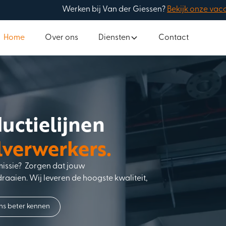
Werken bij Van der Giessen?
Bekijk onze vac
Home
Over ons
Diensten
Contact
uctielijnen
verwerkers.
issie? Zorgen dat jouw
 draaien. Wij leveren de hoogste kwaliteit,
ns beter kennen