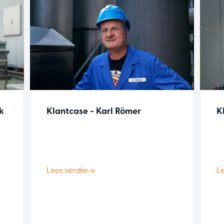
k
Klantcase - Karl Römer
K
Lees verder
L