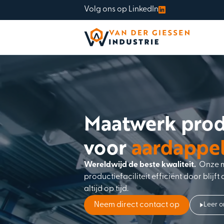
Volg ons op LinkedIn
Maatwerk prod
voor
aardappel
Wereldwijd de beste kwaliteit.
Onze m
productiefaciliteit efficiënt door blijft
altijd op tijd.
Neem direct contact op
Leer o