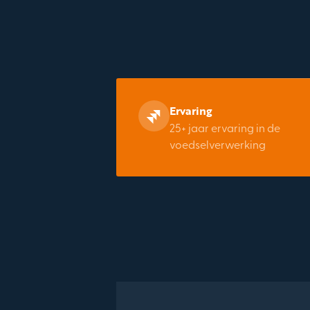
Ervaring
25+ jaar ervaring in de
voedselverwerking