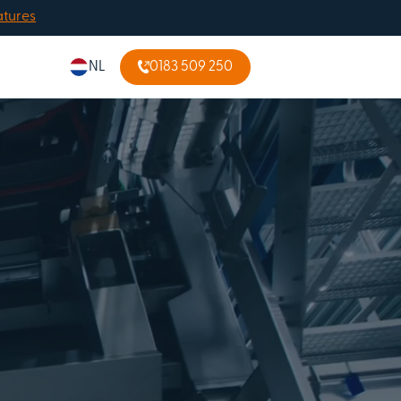
atures
NL
0183 509 250