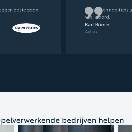
zeggen dat te gaan
Ik hoef hen nooit iets 
veel waard.
Karl Römer
Aviko
pelverwerkende bedrijven helpen