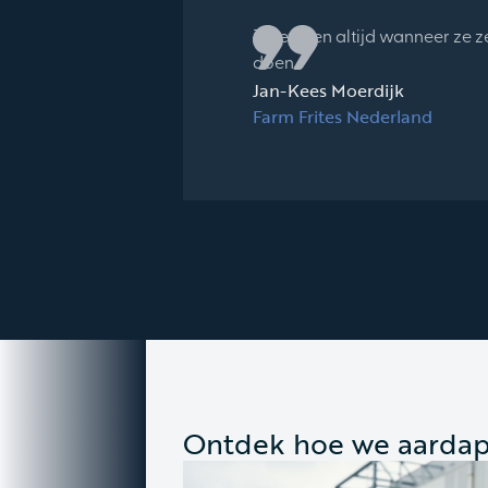
Ze leveren altijd wanneer ze 
doen.
Jan-Kees Moerdijk
Farm Frites Nederland
Ontdek hoe we aardap