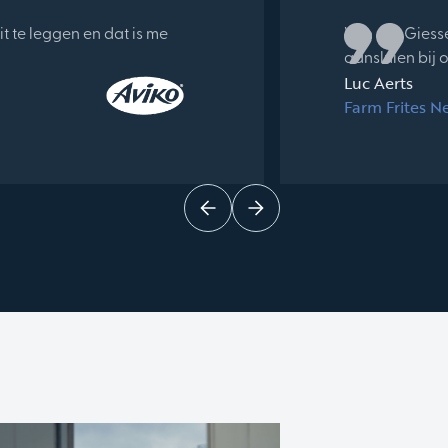
uit te leggen en dat is me
Van der Giess
aansluien bij 
Luc Aerts
Farm Frites N